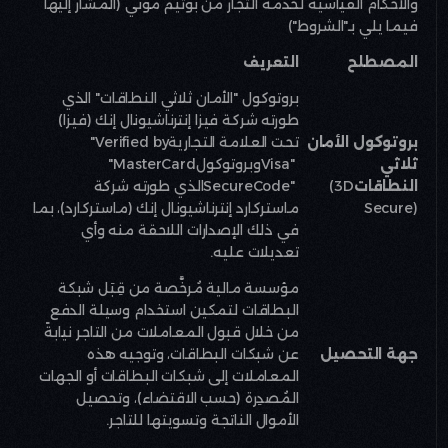
والأحكام القياسية لخدمة التجار من بوتيم موني (المشار إليها
فيما يلي بـ
"
الشروط
"
)
المصطلح
التعريف
بروتوكول "الأمان ثلاثي النطاقات" الذي
طورته شركة فيزا إنترناشيونال إنك (فيزا)
بروتوكول الأمان
تحت العلامة التجارية
"Verified by
ثلاثي
Visa"
وبروتوكول
"MasterCard
النطاقات
(3D
SecureCode"
الذي طورته شركة
Secure)
ماستركارد إنترناشيونال إنك (ماستركارد)، بما
في ذلك الإصدارات اللاحقة منه وأي
تعديلات عليه
.
مؤسسة مالية مُرخَّصة من قِبَل شبكة
البطاقات لتمكين استخدام وسيلة الدفع
من خلال قبول المعاملات من التاجر نيابةً
جهة التحصيل
عن شبكات البطاقات، وتوجيه هذه
المعاملات إلى شبكات البطاقات أو الجهات
المُصدِرة (حسب الاقتضاء)، وتحصيل
الأموال الناتجة وتسويتها للتاجر
.