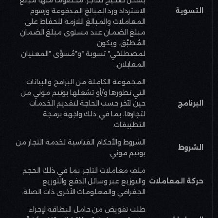
التسوية
الاسترداد ورد المبالغ المدفوعة ورسوم
المعاملات والمبالغ اللازمة للحفاظ على
مبلغ الضمان عند مستوى مبلغ الضمان
المُطبَّق. ويكون
لمصطلحَي
"
تسوية
"
و
"
مُسوَّى
"
المعنيان
المقابلان
.
المجموعة الكاملة من البرامج والبيانات
التي تطورها و/أو تشغلها بوتيم موني من
البرنامج
حين لآخر حسب الحاجة لتقديم الخدمات
لتجارها، بما في ذلك واجهة برمجة
التطبيقات
.
الشروط والأحكام القياسية لخدمة التجار من
الشروط
بوتيم موني
.
ملف معاملات التاجر، بما في ذلك الحجم
حركة المعاملات
والتوزيع عبر وسائل الدفع والتوزيع
الجغرافي والمعلومات الأخرى ذات الصلة
.
طلب تفويض من حامل البطاقة لإجراء