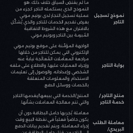
ما لم يقتضِ السياق خلاف ذلك، هو
النموذج الذي يستكمله التاجر كجزء من
نموذج تسجيل
عملية تسجيل التجار لدى بوتيم موني
التاجر
بغرض تقديم الخدمات للتاجر، والذي يُشكِّل
بالاقتران مع هذه الشروط الاتفاقيةَ
المُبرمة بين التاجر وبوتيم موني
.
الواجهة المؤمَّنة على موقع بوتيم موني
الإلكتروني التي يمكن للتاجر من خلالها
مراجعة المعاملات المُعالَجة نيابةً عنه
بوابة التاجر
وإجراء العمليات عليها، والاطلاع على ملفه
الشخصي وإعداداته، والوصول إلى تعليمات
الاستخدام والمعلومات المتعلقة
بالخدمات ووسائل الدفع
.
منتج التاجر /
المنتج/الخدمة التي يبيعها/يقدمها التاجر
خدمة التاجر
والتي تتم معالجة المعاملات بشأنها
.
معاملة يُجريها حامل البطاقة دون أن
يكون حاضراً فعلياً في نقطة البيع وقت
معاملة الطلب
إجراء المعاملة، ويتم تقديم بيانات الدفع
البريدي/
إلى التاجر من قِبَل حامل البطاقة عن