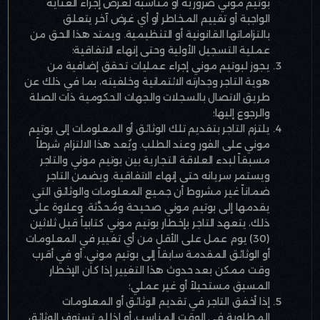
بوتيم موني ضرورية أو مناسبة لغرض إجراء العناية
الواجبة أو تقييم المخاطر أو أي غرض آخر يتعلق
بالتزاماتها القانونية أو التنظيمية. ويمتد هذا الحق من
عملية التسجيل الأولية وحتى إنهاء الاتفاقية؛
يجوز لبوتيم موني إجراء عمليات تحقق إضافية من
هوية التاجر وجدارته الائتمانية وخلفيته، بما في ذلك عن
طريق الاتصال بالسجلات والجهات الحكومية ذات الصلة
والرجوع إليها؛
يلتزم التاجر بتقديم تلك الوثائق أو المعلومات إلى بوتيم
موني على الفور وعند الطلب. ويُعد هذا الالتزام شرطاً
مسبقاً لبدء العلاقة التجارية بين بوتيم موني والتاجر
ويستمر سريانه حتى إنهاء الاتفاقية. ويضمن التاجر
ضماناً غير مشروط أن جميع المعلومات والوثائق التي
يقدمها إلى بوتيم موني صحيحة ومُحدَّثة. وعلاوة على
ذلك، يتعهد التاجر بإخطار بوتيم موني كتابياً قبل ثلاثين
(30) يوم عمل على الأقل من أي تغيير في المعلومات
أو الوثائق المقدمة سابقاً إلى بوتيم موني، أو في أقرب
وقت ممكن بعد حدوث هذا التغيير إذا كان الإخطار
المسبق مستحيلاً أو غير عملي؛
إذا أخفق التاجر في تقديم الوثائق أو المعلومات
المطلوبة في الوقت المناسب، أو إذا لم تستوفِ الوثائق