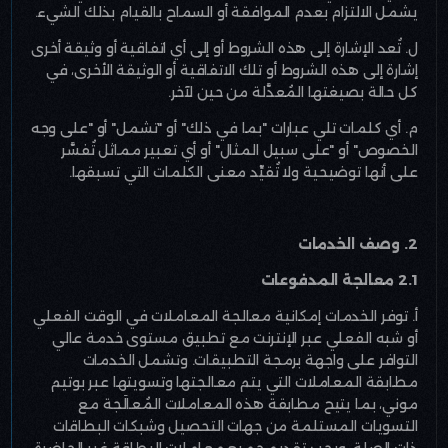
يشمل الالتزام بعدم الموافقة أو السماح بالقيام بذلك الشيء
.
ل. تُعد الإشارة إلى هذه الشروط أو إلى أي اتفاقية أو وثيقة أخرى
إشارة إلى هذه الشروط أو تلك الاتفاقية أو الوثيقة الأخرى، في
كل حالة بصيغتها المُعدَّلة من حين لآخر
.
م. أي كلمات تلي عبارات "بما في ذلك" أو "تشمل" أو "على وجه
الخصوص" أو "على سبيل المثال" أو أي تعبير مماثل تُفسَّر
على أنها توضيحية ولا تُقيِّد معنى الكلمات التي تسبقها
.
2. وصف الخدمات
2.1 معالجة المدفوعات
أ. توفر الخدمات إمكانية معالجة المعاملات في الوقت الفعلي
أو شبه الفعلي عبر الإنترنت مع تطبيق مستوى خدمة عالي
التوافر على واجهة برمجة التطبيقات. وتشمل الخدمات
مطابقة المعاملات التي يتم معالجتها وتسويتها عبر بوتيم
موني، بما يتيح مطابقة هذه المعاملات المُعالَجة مع
التسويات المستلمة من جهات التحصيل وشبكات البطاقات
ذات الصلة. ويجب تقديم جميع معاملات البطاقة غير الحاضرة