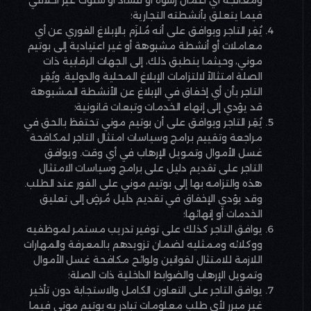
فيما يتعلق بأنشطته التجارية؛
يُقِر التاجر ويوافق على أنه مُلزَم بالإبلاغ الفوري عن أي
معاملات أو أنشطة مشبوهة أو غير اعتيادية إلى بوتيم
موني، وحيثما ينطبق ذلك، إلى الجهات الرقابية ذات
الصلة امتثالاً لالتزامات الإبلاغ المحلية والدولية. ويُقِر
التاجر بأن أي إخفاق في الإبلاغ عن الأنشطة المشبوهة
قد يؤدي إلى إنهاء الخدمات وتبعات قانونية؛
يُقِر التاجر ويوافق على أن بوتيم موني تحتفظ بالحق في
مراجعة وتقييم برامج وسياسات امتثال التاجر لمكافحة
غسل الأموال وتمويل الإرهاب في أي وقت. ويوافق
التاجر على تقديم دليل على برامج وسياسات الامتثال
هذه والتزامه بها إلى بوتيم موني على الفور عند الطلب.
وقد يؤدي الإخفاق في تقديم دليل مُرضٍ إلى تعليق
الخدمات أو إنهائها؛
يوافق التاجر كذلك على توفير تدريب مستمر لموظفيه
ووكلائه وممثليه لضمان تزويدهم بالمعرفة والمهارات
اللازمة للامتثال لقوانين ولوائح مكافحة غسل الأموال
وتمويل الإرهاب والضوابط الداخلية ذات الصلة؛
يوافق التاجر على التعاون الكامل والاستجابة دون تأخير
غير مبرر لأي طلب معلومات تبادر به بوتيم موني فيما