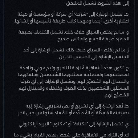
إلى هذه الشروط تشمل الملاحق
.
هـ. تشمل الإشارة إلى "شركة" أي شركة أو مؤسسة أو هيئة
اعتبارية أخرى، أينما ومهما كانت طريقة تأسيسها أو إنشائها
.
و. ما لم يقتضِ السياق خلاف ذلك، تشمل الكلمات بصيغة
المفرد صيغة الجمع والعكس صحيح
.
ز. ما لم يقتضِ السياق خلاف ذلك، تشمل الإشارة إلى أحد
الجنسين الإشارة إلى الجنسين الآخرين
.
ح. تكون هذه الاتفاقية مُلزِمة للتاجر وبوتيم موني ونافذة
لمصلحتهما ولمصلحة ممثليهما الشخصيين وخلفائهما
والمتنازَل لهم المُصرَّح لهم، وتشمل الإشارات إلى أي طرف
الممثلين الشخصيين لذلك الطرف وخلفاءه والمتنازَل لهم
المُصرَّح لهم
.
ط. تُعد الإشارة إلى أي تشريع أو نص تشريعي إشارة إليه
بصيغته المُعدَّلة أو المُمدَّدة أو المُعاد سنُّها من حين لآخر
.
ي. تشمل الإشارة إلى "الكتابة" أو "مكتوب" البريد الإلكتروني
.
ك. أي التزام في الاتفاقية على شخص بعدم القيام بشيء ما