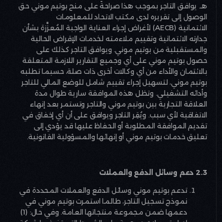
هـ. يوافق التاجر بموجب هذا صراحةً على منح بوتيم موني حق
الوصول إلى تقريره لدى مكتب الاتحاد للمعلومات
الائتمانية
(AECB)
لأغراض إجراء العناية الواجبة المُعزَّزة بشأن
جدارته الائتمانية وتقييم ملاءمته لخدمات الإقراض الحالية
والمستقبلية من بوتيم موني. ويوافق التاجر كذلك على
حصول بوتيم موني على أي وجميع التقارير اللازمة المتعلقة
بالائتمان والأداء من أي وكالات أخرى ذات صلة، حسبما تطلبه
بوتيم موني، لتسهيل إجراء تقييم شامل للوضع المالي للتاجر
وأدائه التشغيلي. وتظل هذه الموافقة سارية طوال مدة
العلاقة التجارية بين بوتيم موني والتاجر وتستمر بعد إنهاء
الاتفاقية لأي سبب. ويُقِر التاجر ويوافق على أن أي إخفاق في
تقديم الموافقة المطلوبة أو الحفاظ عليها قد يؤدي إلى
تعليق خدمات بوتيم موني أو إنهائها والمسؤولية القانونية
.
2.3 دعم وسائل الدفع والعملات
تدعم بوتيم موني وسائل الدفع والعملات المحددة في
نموذج تسجيل التاجر، طالما استمرت بوتيم موني في
دعمها ضمن مجموعة منتجاتها العامة. وفي حال: (1)