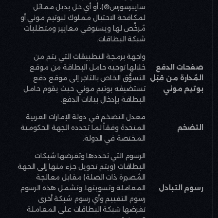
سايبرسورس®)، أو أي حل بديل مماثل
لمكافحة الاحتيال مملوك لبوتيم موني أو
مُرخَّص لها ويستوفي معايير ومتطلبات
شبكة البطاقات
.
واجهة برمجة التطبيقات التي يتم من
صفحات الدفع
خلالها توجيه حامل البطاقة من موقع
المُدارة من قِبَل
التسوُّق الخاص بالتاجر إلى موقع دفع
بوتيم موني
تستضيفه بوتيم موني، حيث يقوم حامل
البطاقة بإدخال بيانات الدفع
.
معدل التضخم في دولة الإمارات العربية
التضخم
المتحدة وفقاً لما تحدده الجهة الحكومية
المختصة في الدولة
.
الرسوم التي تحددها وتفرضها شبكات
البطاقات (ويتم تحويل جزء منها إلى الجهة
المُصدِرة ذات الصلة) مقابل معالجة
رسوم التبادل
المعاملة وتسويتها. وتشمل هذه الرسوم
رسوم التقييم وأي رسوم شبكة أخرى
تفرضها شبكة البطاقات على المعاملة