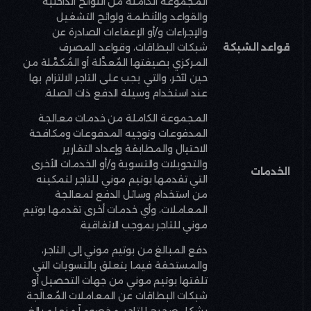
المجموعة الكاملة من اللوائح الداخلية
والقواعد والأنظمة ولوائح التشغيل
والإجراءات و/أو الإعفاءات الصادرة عن
قواعد الشبكة
شبكات البطاقات، وقواعد المصرف
المركزي بصيغتها المُعدَّلة أو المُكمَّلة من
حين لآخر، والتي يجب على التاجر الالتزام بها
عند استخدام وسيلة الدفع ذات الصلة
.
المجموعة الكاملة من خدمات معالجة
المدفوعات وتوجيه المدفوعات ومكافحة
الاحتيال والمطابقة وإعداد التقارير
والتحويلات والتسوية و/أو الخدمات الأخرى
الخدمات
التي تقدمها بوتيم موني للتاجر لتمكينه
من استخدام وسائل الدفع لمعالجة
المعاملات، وأي خدمات أخرى تقدمها بوتيم
موني للتاجر بموجب الاتفاقية
.
دفع المبالغ من بوتيم موني إلى التاجر،
والمستحقة فيما يتعلق بالتسويات التي
تلقتها بوتيم موني من جهات التحصيل أو
شبكات البطاقات عن المعاملات المُعالَجة
بشكل صحيح للتاجر، مخصوماً منها مبالغ