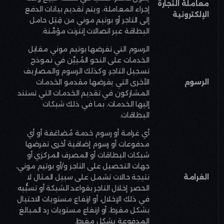
معاملة التجارة
إجراء المعاملة، ويتم تقديم بيانات الدفع
الإلكترونية
إلى التاجر أو بوتيم موني من قِبَل حامل
البطاقة عبر اتصالات إنترنت مؤمَّنة
.
الرسوم التي تفرضها بوتيم موني مقابل
الخدمات على النحو المُبيَّن في نموذج
تسجيل التاجر، وكذلك الرسوم والمصاريف
الرسوم
الأخرى التي يفرضها مقدمو الخدمات
المشاركون في تقديم الخدمات التي تستند
إليها الخدمات، بما في ذلك شبكات
البطاقات
.
أي غرامة أو رسوم خدمة مُضاعَفة أو أي
مدفوعات أو رسوم إضافية أخرى تفرضها
شبكات البطاقات أو المصرف المركزي أو
جهات التحصيل على التاجر و/أو بوتيم موني،
الغرامة
نتيجة حالات تشمل على سبيل المثال لا
الحصر: إخلال التاجر بقواعد الشبكة أو تسبُّبه
في ذلك الإخلال، أو ارتفاع مستويات الاحتيال
بشكل مفرط، أو ارتفاع مستويات رد المبالغ
المدفوعة بشكل مفرط
.