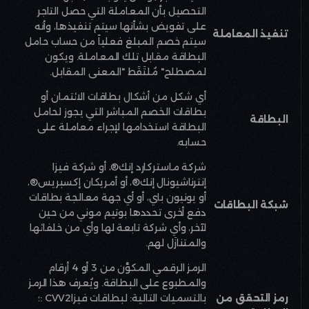
التحصيل بأن المعاملة التي حصل التاجر
على تفويض بشأنها سيتم تنفيذها، وأنه
تنفيذ المعاملة
سيتم خصم المبلغ فعلياً من حساب حامل
البطاقة مقابل تلك المعاملة. ويكون
لمصطلح
"
مُلتَقَط
"
المعنى المقابل
.
أي شكل من أشكال بطاقات الائتمان أو
بطاقات الخصم المباشر التي يجوز لحامل
البطاقة
البطاقة استخدامها لإجراء معاملة على
حسابه
.
شركة ماستركارد إنك®، أو شركة فيزا
إنترناشيونال إنك®، أو أمريكان إكسبريس®،
أو يونيون باي، أو أي جهة معالجة بطاقات
شبكة البطاقات
دفع أخرى تحددها بوتيم موني من حين
لآخر، وأي شركة تابعة لها وأي من خلفائها
والمتنازَل لهم
.
الرمز الرقمي المكوَّن من 3 أو 4 أرقام
والمطبوع على البطاقة. ويُعرف هذا الرمز
رمز التحقق من
بالتسميات التالية: لبطاقات فيزا
: CVV2
؛