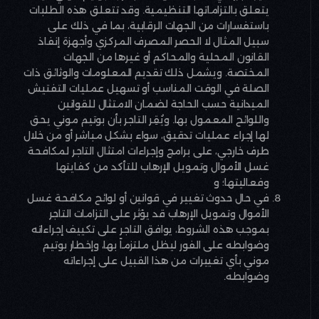
يتعلق بالتزاماتها التنظيمية. وقد تتعلق هذه الطلبات
باستفسارات من الجهات الرقابية، بما في ذلك على
سبيل المثال لا الحصر المصرف المركزي وأجهزة إنفاذ
القانون المحلية والمحاكم أو غيرها من الجهات
المختصة. ويشمل ذلك تقديم المعلومات والوثائق ذات
الصلة في الوقت المناسب أو تسهيل عمليات التفتيش
الميدانية حسب الحاجة لضمان الامتثال للقوانين
واللوائح المعمول بها. ويُقِر التاجر بأن بوتيم موني يحق
لها إجراء عمليات تدقيق، سواء بشكل مباشر أو من خلال
طرف خارجي، على برامج وإجراءات امتثال التاجر لمكافحة
غسل الأموال وتمويل الإرهاب للتأكد من كفايتها
وفعاليتها؛ و
في حال حدوث تغيير في قوانين أو لوائح مكافحة غسل
الأموال وتمويل الإرهاب قد يؤثر على التزامات التاجر
بموجب هذه الشروط، يوافق التاجر على تكييف إجراءاته
وضوابطه على الفور ليظل ملتزماً بها، وإخطار بوتيم
موني بأي تغييرات من هذا القبيل على إجراءاته
وضوابطه
.