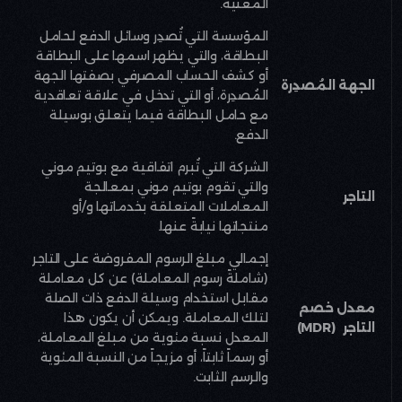
المعنية
.
المؤسسة التي تُصدِر وسائل الدفع لحامل
البطاقة، والتي يظهر اسمها على البطاقة
أو كشف الحساب المصرفي بصفتها الجهة
الجهة المُصدِرة
المُصدِرة، أو التي تدخل في علاقة تعاقدية
مع حامل البطاقة فيما يتعلق بوسيلة
الدفع
.
الشركة التي تُبرم اتفاقية مع بوتيم موني
والتي تقوم بوتيم موني بمعالجة
التاجر
المعاملات المتعلقة بخدماتها و/أو
منتجاتها نيابةً عنها
.
إجمالي مبلغ الرسوم المفروضة على التاجر
(شاملةً رسوم المعاملة) عن كل معاملة
مقابل استخدام وسيلة الدفع ذات الصلة
معدل خصم
لتلك المعاملة. ويمكن أن يكون هذا
التاجر
(MDR)
المعدل نسبة مئوية من مبلغ المعاملة،
أو رسماً ثابتاً، أو مزيجاً من النسبة المئوية
والرسم الثابت
.