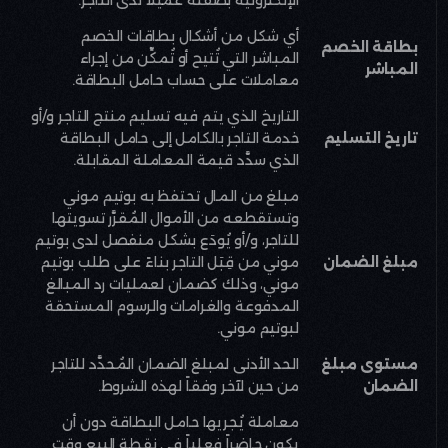
أي شكل من أشكال بطاقات الخصم
بطاقة الخصم
المباشر التي تُتيح أو تُمكِّن من إجراء
المباشر
معاملات على حساب حامل البطاقة
.
التاريخ الذي يتم فيه تسليم منتج التاجر و/أو
تاريخ التسليم
خدمة التاجر بالكامل إلى حامل البطاقة
الذي سدَّد قيمة المعاملة المقابلة
.
مبلغ من المال تحتفظ به بوتيم موني
وتستقطعه من الأموال المُقرَّر تسويتها
للتاجر، و/أو يُودَع بشكل منفصل لدى بوتيم
مبلغ الضمان
موني من قِبَل التاجر بناءً على طلب بوتيم
موني، وذلك كضمان لعمليات رد المبالغ
المدفوعة والغرامات والرسوم المستحقة
لبوتيم موني
.
مستوى مبلغ
الحد الأدنى لمبلغ الضمان المُحدَّد للتاجر
الضمان
من حين لآخر وفقاً لهذه الشروط
.
معاملة يُجريها حامل البطاقة دون أن
يكون حاضراً فعلياً في نقطة البيع وقت