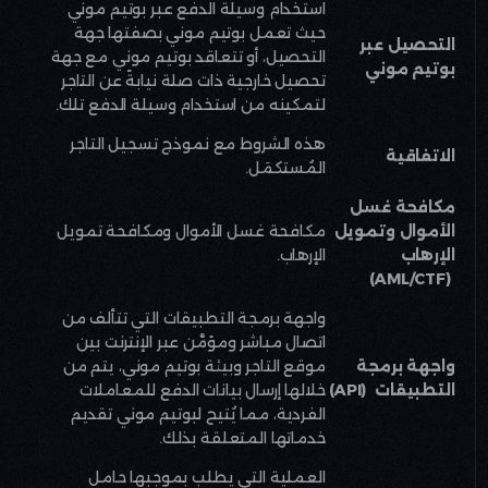
استخدام وسيلة الدفع عبر بوتيم موني
حيث تعمل بوتيم موني بصفتها جهة
التحصيل عبر
التحصيل، أو تتعاقد بوتيم موني مع جهة
بوتيم موني
تحصيل خارجية ذات صلة نيابةً عن التاجر
لتمكينه من استخدام وسيلة الدفع تلك
.
هذه الشروط مع نموذج تسجيل التاجر
الاتفاقية
المُستكمَل
.
مكافحة غسل
الأموال وتمويل
مكافحة غسل الأموال ومكافحة تمويل
الإرهاب
الإرهاب
.
(AML/CTF)
واجهة برمجة التطبيقات التي تتألف من
اتصال مباشر ومؤمَّن عبر الإنترنت بين
واجهة برمجة
موقع التاجر وبيئة بوتيم موني، يتم من
التطبيقات
(API)
خلالها إرسال بيانات الدفع للمعاملات
الفردية، مما يُتيح لبوتيم موني تقديم
خدماتها المتعلقة بذلك
.
العملية التي يطلب بموجبها حامل