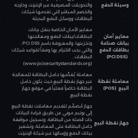
وسيلة الدفع
والتحويلات المصرفية عبر الإنترنت وخارجه
والخصم المباشر التي تقدمها شبكات
البطاقات ووسائل الدفع البديلة
.
معايير الأمان الخاصة بنقل بيانات
معايير أمان
البطاقات/بيانات الدفع ومعالجتها
بيانات صناعة
وتخزينها، والمعروفة باسم
PCI DSS
،
بطاقات الدفع
والتي يجب الالتزام بها وفقاً لقواعد شبكات
(PCI DSS)
البطاقات
.
(www.pcisecuritystandards.org)
معاملة يُقدِّمها حامل البطاقة للمعالجة
معاملة نقطة
عبر جهاز نقطة البيع حيث يكون حامل
البيع
(POS)
البطاقة حاضراً فعلياً في موقع جهاز
نقطة البيع
.
جهاز مُصمَّم لتقديم معاملات نقطة البيع
إلى بوتيم موني عن طريق قراءة البيانات
ذات الصلة من البطاقة، وتسجيل موافقة
جهاز نقطة البيع
حامل البطاقة على المعاملة، وتشفير
بيانات الدفع وإرسالها عبر شبكة الإنترنت