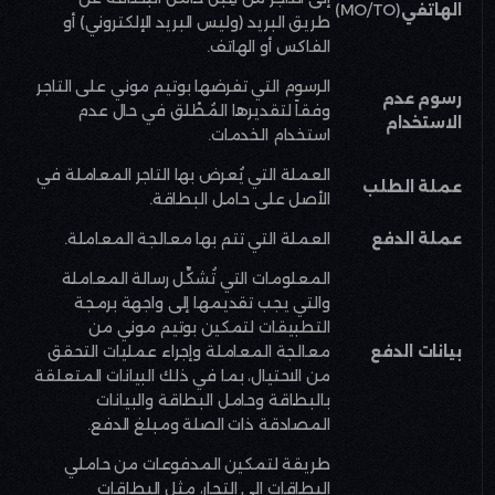
الهاتفي
(MO/TO)
طريق البريد (وليس البريد الإلكتروني) أو
الفاكس أو الهاتف
.
الرسوم التي تفرضها بوتيم موني على التاجر
رسوم عدم
وفقاً لتقديرها المُطْلق في حال عدم
الاستخدام
استخدام الخدمات
.
العملة التي يُعرض بها التاجر المعاملة في
عملة الطلب
الأصل على حامل البطاقة
.
عملة الدفع
العملة التي تتم بها معالجة المعاملة
.
المعلومات التي تُشكِّل رسالة المعاملة
والتي يجب تقديمها إلى واجهة برمجة
التطبيقات لتمكين بوتيم موني من
بيانات الدفع
معالجة المعاملة وإجراء عمليات التحقق
من الاحتيال، بما في ذلك البيانات المتعلقة
بالبطاقة وحامل البطاقة والبيانات
المصادقة ذات الصلة ومبلغ الدفع
.
طريقة لتمكين المدفوعات من حاملي
البطاقات إلى التجار، مثل البطاقات