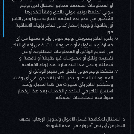
أو المعلومات المقدمة معايير الامتثال لدى بوتيم
موني، تحتفظ بوتيم موني بالحق وفقاً لتقديرها
المُطْلق في عدم بدء العلاقة التجارية بينها وبين التاجر
أو إيقافها، وتوجيه إشعار كتابي للتاجر بإنهاء الاتفاقية
فوراً؛
يلتزم التاجر بتعويض بوتيم موني وإبراء ذمتها من أي
خسارة أو مسؤولية أو مصروفات ناشئة عن إخفاق التاجر
في تقديم الوثائق أو المعلومات المطلوبة، أو عن
تقديمه وثائق أو معلومات غير دقيقة أو ناقصة أو
مُضلِّلة. ويظل هذا البند سارياً بعد إنهاء الاتفاقية؛
تحتفظ بوتيم موني بالحق في تغيير الوثائق أو
المعلومات المطلوب من التاجر تقديمها في أي وقت،
وستُخطر التاجر بأي تغييرات من هذا القبيل. ويُعد
استمرار التاجر في استخدام الخدمات بعد هذا الإخطار
قبولاً منه للمتطلبات المُعدَّلة
.
د
.
الامتثال لمكافحة غسل الأموال وتمويل الإرهاب
:
بصرف
النظر عن أي نص آخر وارد في هذه الشروط
: