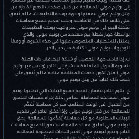
إلى بوتيم موني للمعالجة من خلال صفحات الدفع المُدارة من
قِبَل بوتيم موني بصفتها واجهة برمجة التطبيقات، ما لم يُتفق
على خلاف ذلك في الاتفاقية. ويجب تقديم جميع معاملات
نقطة البيع إلى بوتيم موني عبر واجهة برمجة التطبيقات
بواسطة جهاز نقطة بيع معتمد من بوتيم موني، والذي
يمتثل للمتطلبات المنصوص عليها في هذه الشروط أو وفقاً
لتوجيهات بوتيم موني الكتابية من حين لآخر
.
ب. إذا قامت جهة التحصيل أو شبكة البطاقات ذات الصلة
بتسوية الأموال المتعلقة مباشرةً إلى التاجر (وليس عبر بوتيم
موني)، فلن تكون خدمات المطابقة متاحة ما لم يُتفق على
خلاف ذلك كتابياً من قِبَل بوتيم موني
.
ج. يلتزم التاجر بضمان تقديم جميع البيانات التي تطلبها بوتيم
موني لمعالجة المعاملة، بما في ذلك إجراء عمليات التحقق
من الاحتيال، في الوقت المناسب مع كل معاملة تُقدَّم
للمعالجة من قِبَل بوتيم موني. وإذا أخفق التاجر في تقديم
البيانات المطلوبة مع كل معاملة يُقدِّمها للمعالجة، يحق
لبوتيم موني تعليق معالجة المعاملات فوراً لجميع معاملات
التاجر. ويجوز لبوتيم موني تغيير البيانات المطلوبة لمعالجة
المعاملات من حين لآخر بإخطار التاجر مسبقاً
.