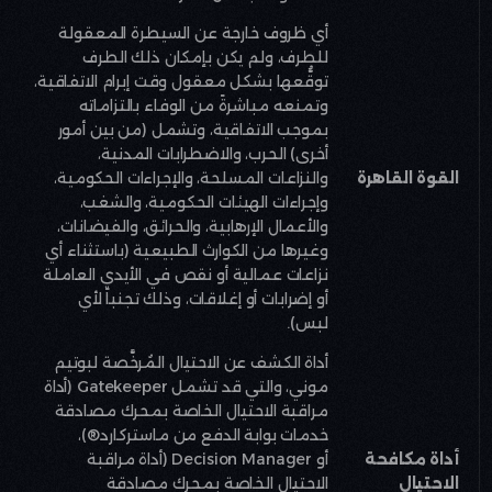
أي ظروف خارجة عن السيطرة المعقولة
للطرف، ولم يكن بإمكان ذلك الطرف
توقُّعها بشكل معقول وقت إبرام الاتفاقية،
وتمنعه مباشرةً من الوفاء بالتزاماته
بموجب الاتفاقية، وتشمل (من بين أمور
أخرى) الحرب، والاضطرابات المدنية،
القوة القاهرة
والنزاعات المسلحة، والإجراءات الحكومية،
وإجراءات الهيئات الحكومية، والشغب،
والأعمال الإرهابية، والحرائق، والفيضانات،
وغيرها من الكوارث الطبيعية (باستثناء أي
نزاعات عمالية أو نقص في الأيدي العاملة
أو إضرابات أو إغلاقات، وذلك تجنباً لأي
لبس)
.
أداة الكشف عن الاحتيال المُرخَّصة لبوتيم
موني، والتي قد تشمل
Gatekeeper
(أداة
مراقبة الاحتيال الخاصة بمحرك مصادقة
خدمات بوابة الدفع من ماستركارد®)،
أداة مكافحة
أو
Decision Manager
(أداة مراقبة
الاحتيال
الاحتيال الخاصة بمحرك مصادقة