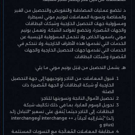
د. تخضع عمليات المصادقة والتفويض والتحصيل من الغير
والمقاصة وتسوية المعاملات لبوتيم موني لسيطرة
ومسؤولية جهات التحصيل الخارجية وشبكات البطاقات
والجهات المُصدِرة، وتخضع لقواعد الشبكة. وتعمل بوتيم
موني باسمها الخاص ولا تتحمل المسؤولية الرئيسية عن
الخدمات التي تقدمها هذه الأطراف الخارجية، ولا تتحكم في
الخدمات التي تقدمها جهات التحصيل الخارجية والجهات
المُصدِرة وشبكات البطاقات
.
هـ. يشمل التحصيل من قِبَل بوتيم موني ما يلي
:
قبول المعاملات من التاجر وتوجيهها إلى جهة التحصيل
الخارجية أو شبكة البطاقات أو الجهة المُصدِرة ذات
الصلة؛
تحصيل الأموال الناتجة وتسويتها للتاجر؛
تحويل الرسوم العابرة، بما في ذلك تكاليف شبكة
البطاقات، إلى التاجر حيثما يُتفق على تسعير "التبادل زائد
زائد
" (
يُشار إليه أحياناً بـ
interchange ++
أو
interchange
plus)
؛ و
مطابقة المعاملات المُعالَجة مع التسويات المستلمة