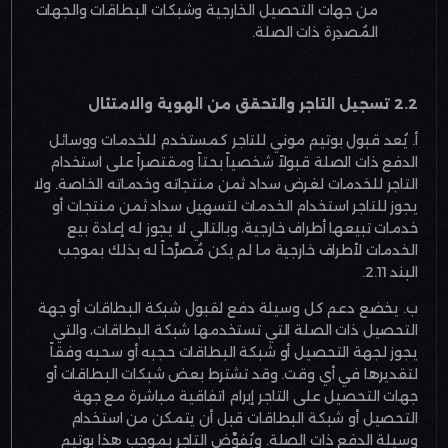
من جهات التحصيل الخارجية وشبكات البطاقات والجهات
المُصدِرة ذات الصلة
.
2.2 تسجيل التاجر والتحقق من الهوية والامتثال
أ. يُعد قبول بوتيم موني للتاجر كمستخدم للخدمات ووسائل
الدفع ذات الصلة قبولاً شخصياً بحتاً ومقتصراً على استخدام
التاجر للخدمات لغرض سداد ثمن منتجاته وخدماته الخاصة. ولا
يجوز للتاجر استخدام الخدمات لتسهيل سداد ثمن منتجات أو
خدمات تبيعها أطراف خارجية، وبالتالي لا يجوز له إعادة بيع
الخدمات لأطراف خارجية ما لم يكن مُصرَّحاً له بذلك بموجب
البند 2.11
.
ب. يخضع دعم كل وسيلة دفع لقبول شبكة البطاقات أو جهة
التحصيل ذات الصلة التي تستخدمها شبكة البطاقات، والتي
يجوز لجهة التحصيل أو شبكة البطاقات حجبه أو سحبه وفقاً
لتقديرها في أي وقت. وقد تشترط بعض شبكات البطاقات أو
جهات التحصيل على التاجر إبرام اتفاقية مباشرة مع جهة
التحصيل أو شبكة البطاقات قبل أن يتمكن من استخدام
وسيلة الدفع ذات الصلة. ويُفوِّض التاجر بموجب هذا بوتيم