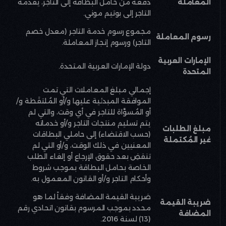
المعاملة
دفعة من حامل البطاقة إلى التاجر، يُقدِّمه
التاجر إلى بوتيم موني
.
مجموع رسوم خدمة التاجر (معدل خصم
رسوم المعاملة
التاجر) ورسوم إنجاز المعاملة
.
الإمارات العربية
دولة الإمارات العربية المتحدة
.
المتحدة
إجمالي مبلغ المعاملات التي تمت
الموافقة المبدئية عليها و/أو المُلتقَطة و/
أو المُسوَّاة للتاجر في أي وقت، والتي لم
يتم تسليم منتجات التاجر و/أو خدماته
مبلغ الطلبات
(حسب الاقتضاء) إلى حاملي البطاقات
غير المُكتملة
المعنيين في ذلك الوقت، و/أو التي لم
تنقضِ بعد حقوق الإرجاع أو إلغاء الطلب
الخاصة بحامل البطاقة بموجب شروط
وأحكام التاجر و/أو القانون المعمول به
.
ضريبة القيمة المضافة وفقاً لما هو
ضريبة القيمة
محدد بموجب المرسوم بقانون اتحادي رقم
المضافة
(13) لسنة 2016
.