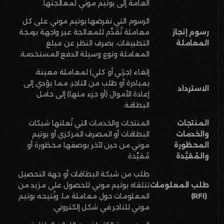
العامة إلى بوتيم موني لمعالجتها
.
الرسوم التي تفرضها بوتيم موني على كل
رسوم إنجاز
معاملة تُقدَّم للمعالجة عبر واجهة برمجة
المعاملة
التطبيقات، بصرف النظر عن مبلغ
المعاملة ونوع وسيلة الدفع المستخدمة
.
إلغاء (جزئي أو كلي) لمعاملة معينة،
بمبادرة أو طلب من التاجر، مما يؤدي إلى
الاسترداد
إعادة الأموال (أو جزء منها) إلى حامل
البطاقة
.
المنتجات
المنتجات والخدمات التي تُعلنها شبكات
والخدمات
البطاقات أو المصرف المركزي أو بوتيم
المحظورة
موني من حين لآخر بوصفها محظورة أو
والمُقيَّدة
مُقيَّدة
.
طلب من شبكة البطاقات أو جهة التحصيل
طلب المعلومات
تتلقاه بوتيم موني للحصول على مزيد من
(RFI)
المعلومات حول معاملة ما، وتُتيحه بوتيم
موني للتاجر في شكل إلكتروني
.