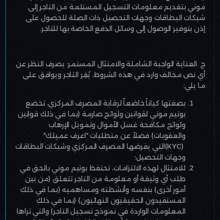
موني بتقديم معلومات التسجيل المستلمة من التاجر إلى
شبكات البطاقات وجهات التحصيل ذات الصلة للحصول على
إذن بتوفير الوصول إلى وسائل الدفع الخاصة بها للتاجر
.
ج
.
العناية الواجبة الشاملة والامتثال المستمر
:
بصرف النظر عن
أي نص مخالف وارد في هذه الشروط، يُقِر التاجر ويوافق على
ما يلي
:
بصفتها كياناً خاضعاً لرقابة المصرف المركزي، تخضع
بوتيم موني لقوانين ولوائح صارمة (بما في ذلك قوانين
ولوائح مكافحة غسل الأموال وتمويل الإرهاب
والعقوبات) فضلاً عن متطلبات "اعرف عميلك
"
(KYC)
التي يفرضها المصرف المركزي وشبكات البطاقات
وجهات التحصيل؛
للامتثال لهذه الالتزامات، تحتفظ بوتيم موني بالحق في
طلب أي وثيقة أو معلومة من التاجر تتعلق (من بين
أمور أخرى) بنفسه وأنشطته ومساهميه (بما في ذلك
المستفيدون الحقيقيون النهائيون) (بما في ذلك
المعلومات الواردة في نموذج تسجيل التاجر) والتي تراها