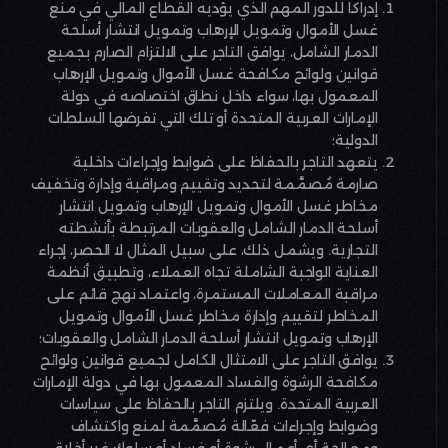
إدراكاً للدور المهم الذي يؤديه القطاع المالي في منع
غسل الأموال وتمويل الإرهاب وتمويل انتشار أسلحة
الدمار الشامل، يوافق التاجر على الالتزام الصارم بجميع
قوانين ولوائح مكافحة غسل الأموال وتمويل الإرهاب
المعمول بها، سواء داخل نطاق اختصاصه في دولة
الإمارات العربية المتحدة أو تلك التي تفرضها السلطات
الدولية؛
يتعهد التاجر بالحفاظ على ضوابط وإجراءات داخلية
صارمة مُصمَّمة لتحديد وتقييم ومراقبة وإدارة وتخفيف
مخاطر غسل الأموال وتمويل الإرهاب وتمويل انتشار
أسلحة الدمار الشامل والعقوبات المرتبطة بأنشطته
التجارية. ويشمل ذلك، على سبيل المثال لا الحصر، إجراء
العناية الواجبة الشاملة تجاه العملاء، وتطبيق أنظمة
مراقبة المعاملات المستمرة، واعتماد نهج قائم على
المخاطر لتقييم وإدارة مخاطر غسل الأموال وتمويل
الإرهاب وتمويل انتشار أسلحة الدمار الشامل والعقوبات؛
يوافق التاجر على الامتثال الكامل لجميع قوانين ولوائح
مكافحة الرشوة والفساد المعمول بها في دولة الإمارات
العربية المتحدة. ويلتزم التاجر بالحفاظ على سياسات
وضوابط وإجراءات فعّالة مُصمَّمة لمنع واكتشاف
ومعالجة أي أعمال رشوة أو فساد أو سلوك غير أخلاقي