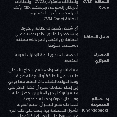
البطاقة
(CVM
ولبطاقات ماستركارد
: CVC2
؛ ولبطاقات
Code)
أمريكان إكسبريس وديسكفر
: CID.
ويُشار
إليها مجتمعةً برمز التحقق من
البطاقة
(CVM Code).
أي شخص صُدِرت له بطاقة ويحوزها
ويستخدمها، والذي يظهر توقيعه على
حامل البطاقة
البطاقة (إن اقتضى الأمر ذلك) بصفته
مستخدماً مُفوَّضاً
.
المصرف
المصرف المركزي لدولة الإمارات العربية
المركزي
المتحدة
.
معاملة تم استرداد مبلغها بنجاح بناءً على
طلب حامل البطاقة أو الجهة المُصدِرة
وفقاً لقواعد الشبكة ذات الصلة، مما يؤدي
إلى إلغاء معاملة سبق أن حصل التاجر على
مبلغها أو كان من المقرر أن يحصل عليه.
رد المبالغ
وفي حال حدوث رد مبالغ مدفوعة
المدفوعة
لمعاملة سبق للتاجر أن استلم تسوية
(Chargeback)
الأموال المتعلقة بها، يترتب على ذلك التزام
غير مشروط على التاجر بإعادة الأموال