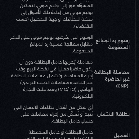
المُسوَّاة فوراً إلى بوتيم موني، لتمكين
بوتيم موني من إعادة تلك الأموال إلى
شبكة البطاقات أو جهة التحصيل (حسب
الاقتضاء)
.
الرسوم التي تفرضها بوتيم موني على التاجر
رسوم رد المبالغ
مقابل معالجة عملية رد المبالغ
المدفوعة
المدفوعة
.
معاملة يُجريها حامل البطاقة دون أن
يكون حاضراً فعلياً في نقطة البيع وقت
معاملة البطاقة
إجراء المعاملة. وتشمل معاملات البطاقة
غير الحاضرة
غير الحاضرة معاملات الطلب البريدي/
(CNP)
الهاتفي
(MO/TO)
ومعاملات التجارة
الإلكترونية
.
أي شكل من أشكال بطاقات الائتمان التي
بطاقة الائتمان
تُتيح أو تُمكِّن من إجراء معاملات على
حساب حامل البطاقة
.
حامل البطاقة أو حامل المحفظة
العميل
الإلكترونية بصفته عميلاً لدى التاجر
.