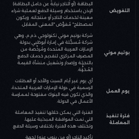
البطاقة (أو التاجر نيابةً عن حامل البطاقة)
التفويض
الإذن باستخدام وسيلة الدفع لعملية شراء
معينة لخدمات التاجر أو منتجاته. ويكون
لمصطلح
"
مُفوَّض
"
المعنى المقابل
.
شركة بوتيم موني تكنولوجي ذ.م.م، وهي
شركة مُسجَّلة في إمارة أبوظبي بدولة
الإمارات العربية المتحدة ومُرخَّصة من
بوتيم موني
المصرف المركزي لتقديم خدمات الدفع
بالتجزئة وإصدار وتشغيل منشأة القيمة
المُخزَّنة
.
أي يوم غير أيام السبت والأحد أو العطلات
الرسمية في دولة الإمارات العربية المتحدة،
يوم العمل
والذي تكون فيه البنوك مفتوحة لممارسة
الأعمال في الدولة
.
الفترة التي يمكن خلالها تنفيذ المعاملة
فترة تنفيذ
التي تمت الموافقة المبدئية عليها،
المعاملة
وتختلف هذه الفترة باختلاف وسيلة الدفع
.
تأكيد التاجر (أو من ينوب عنه) لجهة